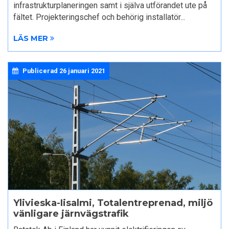
infrastrukturplaneringen samt i själva utförandet ute på
fältet. Projekteringschef och behörig installatör...
LÄS MER
Publicerad
26 januari 2021
Ylivieska-Iisalmi, Totalentreprenad, miljö
vänligare järnvägstrafik