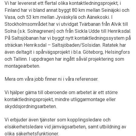
Vi har levererat ett flertal olika kontaktledningsprojekt; i
Finland har vi bland annat byggt 80 km mellan Seinäjoki och
Vasa, och 53 km mellan Jyväskylä och Äänekoski. I
Stockholmsområdet har vi utvidgat Tvärbanan från Alvik till
Solna (s.k. Solnagrenen) och från Sickla Udde till Henriksdal.
På Saltsjöbanan har vi byggt nytt kontaktledningssystem på
sträckan Henriksdal – Saltsjöbaden/Solsidan. Ratatek har
även deltagit i spårvägsprojekt i bl.a. Göteborg, Helsingfors
och Tallinn. I uppdragen har ingått såväl projektering som
montagearbeten.
Mera om våra jobb finner ni i våra referenser.
Vi hjälper gärna till oberoende om arbetet är ett större
kontaktledningsprojekt, mindre utliggarmontage eller
skyddsjordningsarbeten.
Vi erbjuder även tjänster som kopplingsledare och
elsäkerhetsledare vid järnvägsarbeten, samt utbildning av
olika säkerhetsfunktioner.