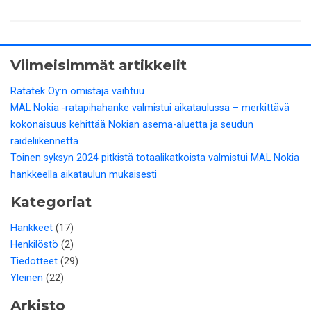
Viimeisimmät artikkelit
Ratatek Oy:n omistaja vaihtuu
MAL Nokia -ratapihahanke valmistui aikataulussa – merkittävä
kokonaisuus kehittää Nokian asema-aluetta ja seudun
raideliikennettä
Toinen syksyn 2024 pitkistä totaalikatkoista valmistui MAL Nokia
hankkeella aikataulun mukaisesti
Kategoriat
Hankkeet
(17)
Henkilöstö
(2)
Tiedotteet
(29)
Yleinen
(22)
Arkisto