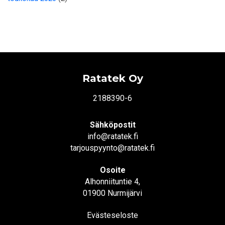
Ratatek Oy
2188390-6
Sähköpostit
info@ratatek.fi
tarjouspyynto@ratatek.fi
Osoite
Alhonniituntie 4,
01900 Nurmijärvi
Evästeseloste