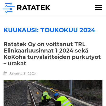
KUUKAUSI:
TOUKOKUU 2024
Ratatek Oy on voittanut TRL
Elinkaariuusinnat 1-2024 sekä
KoKoha turvalaitteiden purkutyöt
– urakat
Julkaistu
31.5.2024