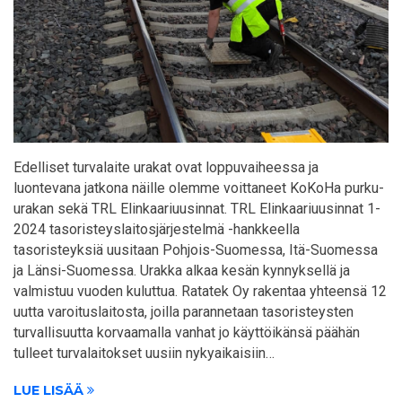
Edelliset turvalaite urakat ovat loppuvaiheessa ja
luontevana jatkona näille olemme voittaneet KoKoHa purku-
urakan sekä TRL Elinkaariuusinnat. TRL Elinkaariuusinnat 1-
2024 tasoristeyslaitosjärjestelmä -hankkeella
tasoristeyksiä uusitaan Pohjois-Suomessa, Itä-Suomessa
ja Länsi-Suomessa. Urakka alkaa kesän kynnyksellä ja
valmistuu vuoden kuluttua. Ratatek Oy rakentaa yhteensä 12
uutta varoituslaitosta, joilla parannetaan tasoristeysten
turvallisuutta korvaamalla vanhat jo käyttöikänsä päähän
tulleet turvalaitokset uusiin nykyaikaisiin…
LUE LISÄÄ