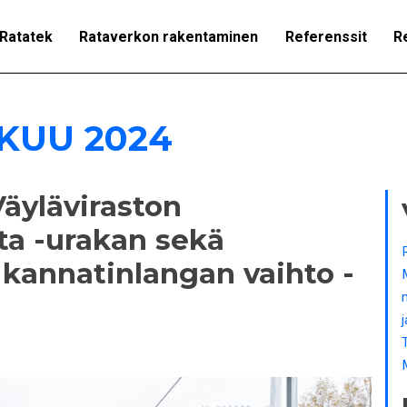
Ratatek
Rataverkon rakentaminen
Referenssit
R
KUU 2024
Väyläviraston
ta -urakan sekä
kannatinlangan vaihto -