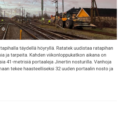
apihalla täydellä höyryllä. Ratatek uudistaa ratapihan
a ja tarpeita. Kahden viikonloppukatkon aikana on
a 41-metrisiä portaaleja Jinertin nosturilla. Vanhoja
aan tekee haasteelliseksi 32 uuden portaalin nosto ja