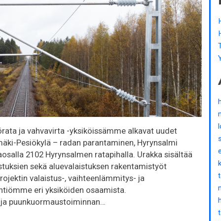
örata ja vahvavirta -yksiköissämme alkavat uudet
mäki-Pesiökylä – radan parantaminen, Hyrynsalmi
aosalla 2102 Hyrynsalmen ratapihalla. Urakka sisältää
stuksien sekä aluevalaistuksen rakentamistyöt
ektin valaistus-, vaihteenlämmitys- ja
tiömme eri yksiköiden osaamista.
den ja puunkuormaustoiminnan…