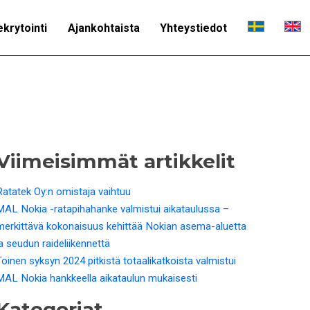
ekrytointi
Ajankohtaista
Yhteystiedot
Viimeisimmät artikkelit
Ratatek Oy:n omistaja vaihtuu
MAL Nokia -ratapihahanke valmistui aikataulussa –
merkittävä kokonaisuus kehittää Nokian asema-aluetta
ja seudun raideliikennettä
Toinen syksyn 2024 pitkistä totaalikatkoista valmistui
MAL Nokia hankkeella aikataulun mukaisesti
Kategoriat