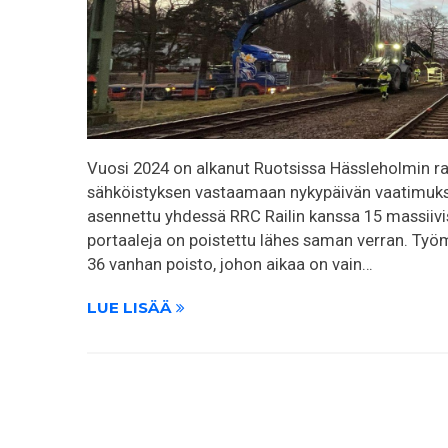
Vuosi 2024 on alkanut Ruotsissa Hässleholmin rat
sähköistyksen vastaamaan nykypäivän vaatimuksi
asennettu yhdessä RRC Railin kanssa 15 massiivisi
portaaleja on poistettu lähes saman verran. Työm
36 vanhan poisto, johon aikaa on vain…
LUE LISÄÄ