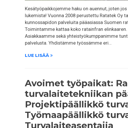
Kesätyöpaikkojemme haku on auennut, joten jos k
lukemista! Vuonna 2008 perustettu Ratatek Oy ta
kunnossapidon palveluita pääasiassa Suomen ra
Toimintamme kattaa koko ratainfran elinkaaren.
Asiakkaamme sekä yhteistyökumppanimme tuntev
palvelusta. Yhdistämme työssämme eri…
LUE LISÄÄ
Avoimet työpaikat: Ra
turvalaitetekniikan pä
Projektipäällikkö turva
Työmaapäällikkö turva
Turvalaiteasentajia