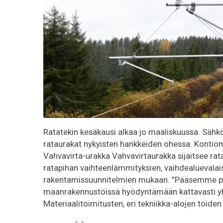
Ratatekin kesäkausi alkaa jo maaliskuussa. Sähk
rataurakat nykyisten hankkeiden ohessa. Kontio
Vahvavirta-urakka Vahvavirtaurakka sijaitsee rat
ratapihan vaihteenlämmityksien, vaihdealuevalai
rakentamissuunnitelmien mukaan. ”Pääsemme proj
maanrakennustöissä hyödyntämään kattavasti yh
Materiaalitoimitusten, eri tekniikka-alojen töi