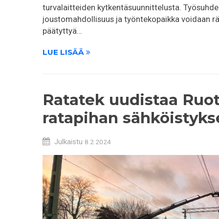
turvalaitteiden kytkentäsuunnittelusta. Työsuhde
joustomahdollisuus ja työntekopaikka voidaan rä
päätyttyä…
LUE LISÄÄ
Ratatek uudistaa Ruo
ratapihan sähköistyks
Julkaistu
8.2.2024