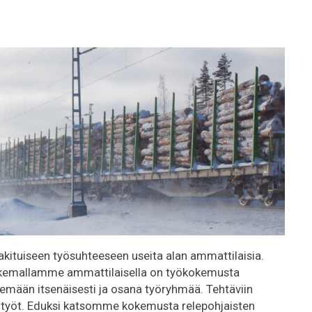
kituiseen työsuhteeseen useita alan ammattilaisia.
 Hakemallamme ammattilaisella on työkokemusta
elemään itsenäisesti ja osana työryhmää. Tehtäviin
elutyöt. Eduksi katsomme kokemusta relepohjaisten