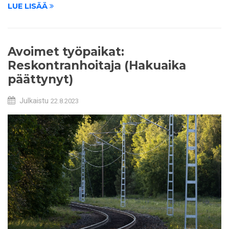
LUE LISÄÄ
Avoimet työpaikat:
Reskontranhoitaja (Hakuaika
päättynyt)
Julkaistu
22.8.2023