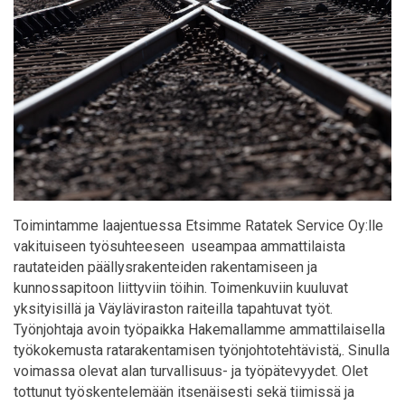
Toimintamme laajentuessa Etsimme Ratatek Service Oy:lle
vakituiseen työsuhteeseen useampaa ammattilaista
rautateiden päällysrakenteiden rakentamiseen ja
kunnossapitoon liittyviin töihin. Toimenkuviin kuuluvat
yksityisillä ja Väyläviraston raiteilla tapahtuvat työt.
Työnjohtaja avoin työpaikka Hakemallamme ammattilaisella
työkokemusta ratarakentamisen työnjohtotehtävistä,. Sinulla
voimassa olevat alan turvallisuus- ja työpätevyydet. Olet
tottunut työskentelemään itsenäisesti sekä tiimissä ja