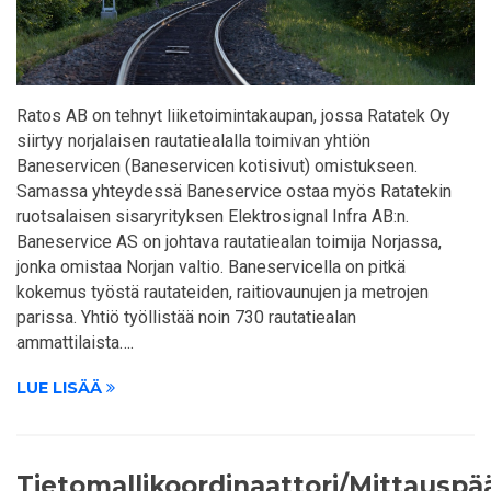
Ratos AB on tehnyt liiketoimintakaupan, jossa Ratatek Oy
siirtyy norjalaisen rautatiealalla toimivan yhtiön
Baneservicen (Baneservicen kotisivut) omistukseen.
Samassa yhteydessä Baneservice ostaa myös Ratatekin
ruotsalaisen sisaryrityksen Elektrosignal Infra AB:n.
Baneservice AS on johtava rautatiealan toimija Norjassa,
jonka omistaa Norjan valtio. Baneservicella on pitkä
kokemus työstä rautateiden, raitiovaunujen ja metrojen
parissa. Yhtiö työllistää noin 730 rautatiealan
ammattilaista….
LUE LISÄÄ
Tietomallikoordinaattori/Mittauspää