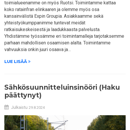
toimialueenamme on myös Ruotsi. Toimintamme kattaa
koko ratainfran elinkaaren ja olemme myös osa
kansainvälistä Expin Groupia. Asiakkaamme sekä
yhteistyökumppanimme tuntevat meidät
ratkaisukeskeisestä ja laadukkaasta palvelusta.
Yhdistämme työssämme eri toimintamalleja tarjotaksemme
parhaan mahdollisen osaamisen alalta. Toimintamme
vahvuuksia onkin juuri osaava ja…
LUE LISÄÄ
Sähkösuunnitteluinsinööri (Haku
päättynyt)
Julkaistu
29.8.2024