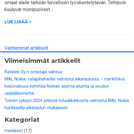
omaat alalle tärkeän turvallisen työskentelytavan. Tehtäviin
kuuluvat monipuoliset…
LUE LISÄÄ
Vanhemmat artikkelit
Viimeisimmät artikkelit
Ratatek Oy:n omistaja vaihtuu
MAL Nokia -ratapihahanke valmistui aikataulussa – merkittävä
kokonaisuus kehittää Nokian asema-aluetta ja seudun
raideliikennettä
Toinen syksyn 2024 pitkistä totaalikatkoista valmistui MAL Nokia
hankkeella aikataulun mukaisesti
Kategoriat
Hankkeet
(17)