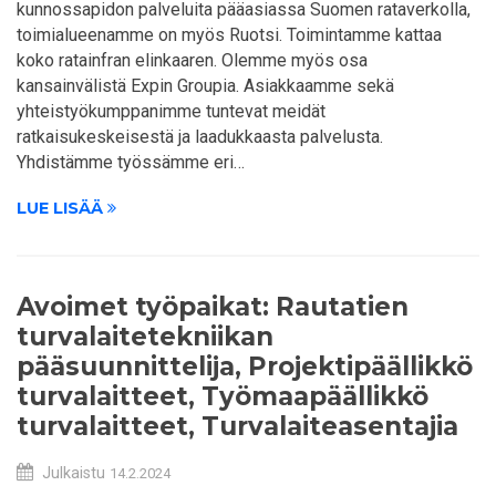
kunnossapidon palveluita pääasiassa Suomen rataverkolla,
toimialueenamme on myös Ruotsi. Toimintamme kattaa
koko ratainfran elinkaaren. Olemme myös osa
kansainvälistä Expin Groupia. Asiakkaamme sekä
yhteistyökumppanimme tuntevat meidät
ratkaisukeskeisestä ja laadukkaasta palvelusta.
Yhdistämme työssämme eri…
LUE LISÄÄ
Avoimet työpaikat: Rautatien
turvalaitetekniikan
pääsuunnittelija, Projektipäällikkö
turvalaitteet, Työmaapäällikkö
turvalaitteet, Turvalaiteasentajia
Julkaistu
14.2.2024