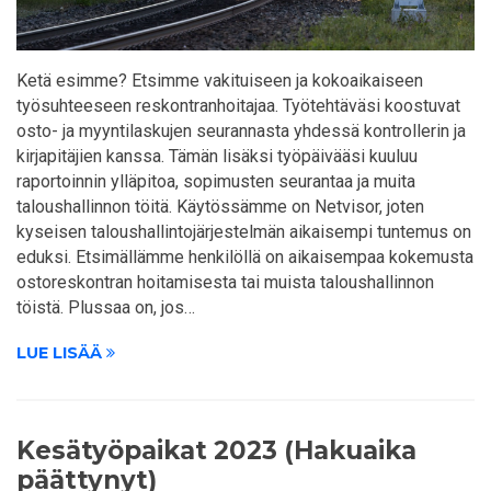
Ketä esimme? Etsimme vakituiseen ja kokoaikaiseen
työsuhteeseen reskontranhoitajaa. Työtehtäväsi koostuvat
osto- ja myyntilaskujen seurannasta yhdessä kontrollerin ja
kirjapitäjien kanssa. Tämän lisäksi työpäivääsi kuuluu
raportoinnin ylläpitoa, sopimusten seurantaa ja muita
taloushallinnon töitä. Käytössämme on Netvisor, joten
kyseisen taloushallintojärjestelmän aikaisempi tuntemus on
eduksi. Etsimällämme henkilöllä on aikaisempaa kokemusta
ostoreskontran hoitamisesta tai muista taloushallinnon
töistä. Plussaa on, jos…
LUE LISÄÄ
Kesätyöpaikat 2023 (Hakuaika
päättynyt)