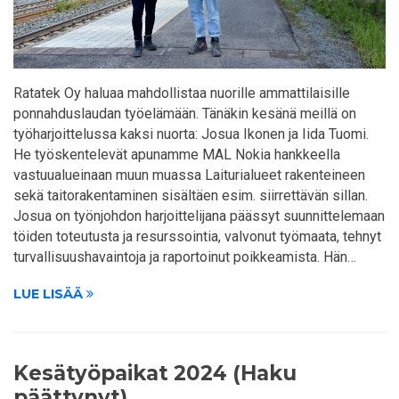
Ratatek Oy haluaa mahdollistaa nuorille ammattilaisille
ponnahduslaudan työelämään. Tänäkin kesänä meillä on
työharjoittelussa kaksi nuorta: Josua Ikonen ja Iida Tuomi.
He työskentelevät apunamme MAL Nokia hankkeella
vastuualueinaan muun muassa Laiturialueet rakenteineen
sekä taitorakentaminen sisältäen esim. siirrettävän sillan.
Josua on työnjohdon harjoittelijana päässyt suunnittelemaan
töiden toteutusta ja resurssointia, valvonut työmaata, tehnyt
turvallisuushavaintoja ja raportoinut poikkeamista. Hän…
LUE LISÄÄ
Kesätyöpaikat 2024 (Haku
päättynyt)