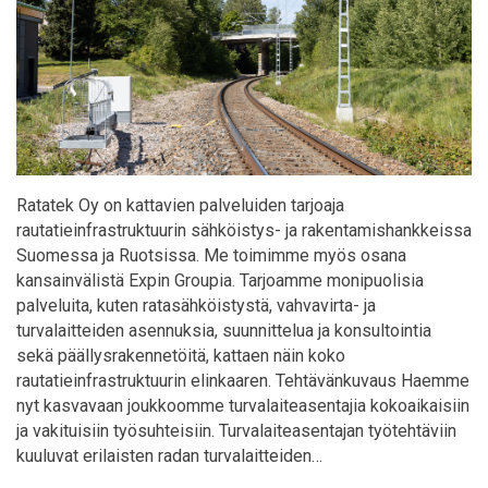
Ratatek Oy on kattavien palveluiden tarjoaja
rautatieinfrastruktuurin sähköistys- ja rakentamishankkeissa
Suomessa ja Ruotsissa. Me toimimme myös osana
kansainvälistä Expin Groupia. Tarjoamme monipuolisia
palveluita, kuten ratasähköistystä, vahvavirta- ja
turvalaitteiden asennuksia, suunnittelua ja konsultointia
sekä päällysrakennetöitä, kattaen näin koko
rautatieinfrastruktuurin elinkaaren. Tehtävänkuvaus Haemme
nyt kasvavaan joukkoomme turvalaiteasentajia kokoaikaisiin
ja vakituisiin työsuhteisiin. Turvalaiteasentajan työtehtäviin
kuuluvat erilaisten radan turvalaitteiden…