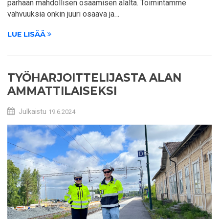
parhaan mahdollisen osaamisen alalta. Toimintamme
vahvuuksia onkin juuri osaava ja…
LUE LISÄÄ
TYÖHARJOITTELIJASTA ALAN
AMMATTILAISEKSI
Julkaistu
19.6.2024