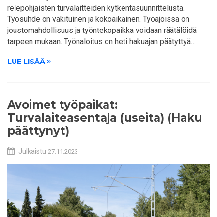
relepohjaisten turvalaitteiden kytkentäsuunnittelusta.
Työsuhde on vakituinen ja kokoaikainen. Työajoissa on
joustomahdollisuus ja työntekopaikka voidaan räätälöidä
tarpeen mukaan. Työnaloitus on heti hakuajan päätyttyä…
LUE LISÄÄ
Avoimet työpaikat:
Turvalaiteasentaja (useita) (Haku
päättynyt)
Julkaistu
27.11.2023