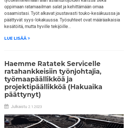
työskentelemään alan asiantuntijoiden kanssa sekä
oppimaan ratamaailman salat ja kehittämään omaa
osaamistasi. Työt alkavat joustavasti touko-kesäkuussa ja
päättyvät syys-lokakuussa. Työsuhteet ovat määräaikaisia
kesätöitä, mutta hyville tekijöille…
LUE LISÄÄ
Haemme Ratatek Servicelle
ratahankkeisiin työnjohtajia,
työmaapäällikköä ja
projektipäällikköä (Hakuaika
päättynyt)
Julkaistu
2.1.2023