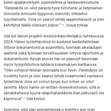
kuten ajojärjestelyjen suunnitelmia ja laadunvarmistusta.
”Ratatekilla on ollut parasta hyvä tiimihenki ja tietynlainen
ihmiseltä ihmiselle tyyppinen meininki, titteleihin
tuijottamatta. Töitä on saanut tehdä laajamittaisesti ja olen
kehittynyt täällä ollessani paljon.”
– Josua toteaa.
Iida tuli taloon projekti-insinööriharjoittelijaksi huhtikuussa
2024. Hänen työtehtäviinsä on kuulunut laadunhallintaan
liittyvä dokumentointi ja suunnittelu, työmaan aikataulujen
laadinta sekä työmaan turvallisuuteen liittyvä raportointi ja
dokumentointi. Kesän alussa hän on päässyt tekemään
myös työnjohdollisia tehtäviä kokemuksen karttuessa.
”
Olen viihtynyt Nokian työmaalla tosi hyvin. Perehdytys on
hoidettu hyvin ja olen saanut tehdä osaamistani vastaavia
työtehtäviä. Aina on voinut kysyä, kun siihen on ollut
tarvetta. Myös hanke on erittäin mielenkiintoinen, sillä ei
tämänkaltaisia suuria ratapihahankkeita ihan jatkuvasti ole
käynnissä” –
Iida kertoo.
Koemme, että alan ammattilaiseksi kehittyy, kun työn