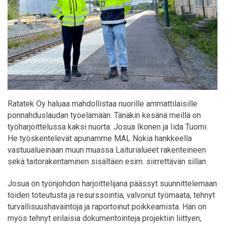
Ratatek Oy haluaa mahdollistaa nuorille ammattilaisille
ponnahduslaudan työelämään. Tänäkin kesänä meillä on
työharjoittelussa kaksi nuorta: Josua Ikonen ja Iida Tuomi.
He työskentelevät apunamme MAL Nokia hankkeella
vastuualueinaan muun muassa Laiturialueet rakenteineen
sekä taitorakentaminen sisältäen esim. siirrettävän sillan.
Josua on työnjohdon harjoittelijana päässyt suunnittelemaan
töiden toteutusta ja resurssointia, valvonut työmaata, tehnyt
turvallisuushavaintoja ja raportoinut poikkeamista. Hän on
myös tehnyt erilaisia dokumentointeja projektiin liittyen,