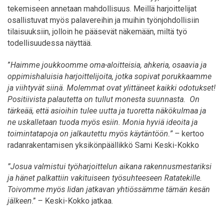
tekemiseen annetaan mahdollisuus. Meillä harjoittelijat
osallistuvat myös palavereihin ja muihin työnjohdollisiin
tilaisuuksiin, jolloin he pääsevät näkemään, miltä työ
todellisuudessa näyttää.
”
Haimme joukkoomme oma-aloitteisia, ahkeria, osaavia ja
oppimishaluisia harjoittelijoita, jotka sopivat porukkaamme
ja viihtyvät siinä. Molemmat ovat ylittäneet kaikki odotukset!
Positiivista palautetta on tullut monesta suunnasta. On
tärkeää, että asioihin tulee uutta ja tuoretta näkökulmaa ja
ne uskalletaan tuoda myös esiin. Monia hyviä ideoita ja
toimintatapoja on jalkautettu myös käytäntöön.”
– kertoo
radanrakentamisen yksikönpäällikkö Sami Keski-Kokko
”Josua valmistui työharjoittelun aikana rakennusmestariksi
ja hänet palkattiin vakituiseen työsuhteeseen Ratatekille.
Toivomme myös Iidan jatkavan yhtiössämme tämän kesän
jälkeen
.” – Keski-Kokko jatkaa.