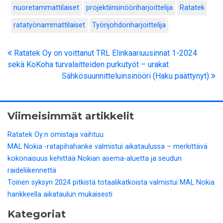
nuoretammattilaiset
projektiinsinööriharjoittelija
Ratatek
ratatyönammattilaiset
Työnjohdonharjoittelija
Ratatek Oy on voittanut TRL Elinkaariuusinnat 1-2024
sekä KoKoha turvalaitteiden purkutyöt – urakat
Sähkösuunnitteluinsinööri (Haku päättynyt)
Viimeisimmät artikkelit
Ratatek Oy:n omistaja vaihtuu
MAL Nokia -ratapihahanke valmistui aikataulussa – merkittävä
kokonaisuus kehittää Nokian asema-aluetta ja seudun
raideliikennettä
Toinen syksyn 2024 pitkistä totaalikatkoista valmistui MAL Nokia
hankkeella aikataulun mukaisesti
Kategoriat