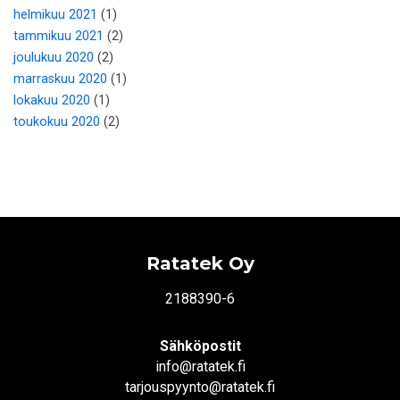
helmikuu 2021
(1)
tammikuu 2021
(2)
joulukuu 2020
(2)
marraskuu 2020
(1)
lokakuu 2020
(1)
toukokuu 2020
(2)
Ratatek Oy
2188390-6
Sähköpostit
info@ratatek.fi
tarjouspyynto@ratatek.fi