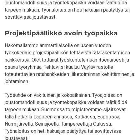
joustomahdollisuus ja työntekopaikka voidaan räätälöidä
tarpeen mukaan. Työnaloitus on heti hakuajan päätyttyä tai
sovittavissa joustavasti.
Projektipäällikkö avoin työpaikka
Hakemallamme ammattilaisella on usean vuoden
työkokemus projektipäällikön tehtävistä ratarakentamisen
hankkeissa. Olet tottunut työskentelemään itsenäisesti ja
osana työryhmää. Tehtäviisi kuuluu Väylävirastolle
toteutettavien ratahankkeiden liiketoiminnan kehittäminen ja
johtaminen.
Työsuhde on vakituinen ja kokoaikainen. Työajoissa on
joustomahdollisuus ja työntekopaikka voidaan räätälöidä
tarpeen mukaan. Suomessa toimipisteemme sijaitsevat
tällä hetkellä Lappeenrannassa, Kotkassa, Espoossa,
Nurmijärvellä, Seinäjoella, Tampereella ja Oulussa.
Työnaloitus on heti hakuajan päätyttyä tai sovittavissa
joustavasti.