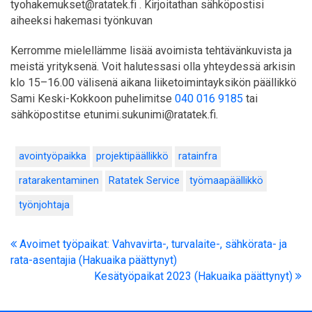
tyohakemukset@ratatek.fi . Kirjoitathan sähköpostisi
aiheeksi hakemasi työnkuvan
Kerromme mielellämme lisää avoimista tehtävänkuvista ja
meistä yrityksenä. Voit halutessasi olla yhteydessä arkisin
klo 15–16.00 välisenä aikana liiketoimintayksikön päällikkö
Sami Keski-Kokkoon puhelimitse
040 016 9185
tai
sähköpostitse etunimi.sukunimi@ratatek.fi.
avointyöpaikka
projektipäällikkö
ratainfra
ratarakentaminen
Ratatek Service
työmaapäällikkö
työnjohtaja
Avoimet työpaikat: Vahvavirta-, turvalaite-, sähkörata- ja
rata-asentajia (Hakuaika päättynyt)
Kesätyöpaikat 2023 (Hakuaika päättynyt)