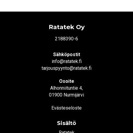
Ratatek Oy
2188390-6
Sähköpostit
info@ratatek.fi
tarjouspyynto@ratatek.fi
Osoite
Alhonniituntie 4,
01900 Nurmijärvi
Evästeseloste
Sisältö
Ratatek