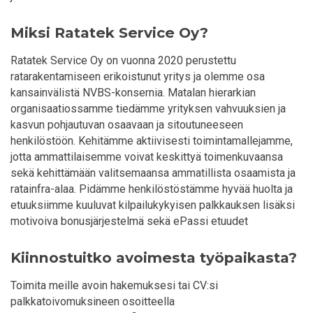
Miksi Ratatek Service Oy?
Ratatek Service Oy on vuonna 2020 perustettu
ratarakentamiseen erikoistunut yritys ja olemme osa
kansainvälistä NVBS-konsernia. Matalan hierarkian
organisaatiossamme tiedämme yrityksen vahvuuksien ja
kasvun pohjautuvan osaavaan ja sitoutuneeseen
henkilöstöön. Kehitämme aktiivisesti toimintamallejamme,
jotta ammattilaisemme voivat keskittyä toimenkuvaansa
sekä kehittämään valitsemaansa ammatillista osaamista ja
ratainfra-alaa. Pidämme henkilöstöstämme hyvää huolta ja
etuuksiimme kuuluvat kilpailukykyisen palkkauksen lisäksi
motivoiva bonusjärjestelmä sekä ePassi etuudet
Kiinnostuitko avoimesta työpaikasta?
Toimita meille avoin hakemuksesi tai CV:si
palkkatoivomuksineen osoitteella