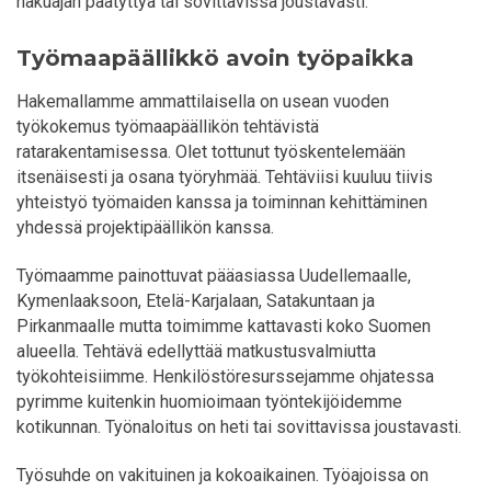
hakuajan päätyttyä tai sovittavissa joustavasti.
Työmaapäällikkö avoin työpaikka
Hakemallamme ammattilaisella on usean vuoden
työkokemus työmaapäällikön tehtävistä
ratarakentamisessa. Olet tottunut työskentelemään
itsenäisesti ja osana työryhmää. Tehtäviisi kuuluu tiivis
yhteistyö työmaiden kanssa ja toiminnan kehittäminen
yhdessä projektipäällikön kanssa.
Työmaamme painottuvat pääasiassa Uudellemaalle,
Kymenlaaksoon, Etelä-Karjalaan, Satakuntaan ja
Pirkanmaalle mutta toimimme kattavasti koko Suomen
alueella. Tehtävä edellyttää matkustusvalmiutta
työkohteisiimme. Henkilöstöresurssejamme ohjatessa
pyrimme kuitenkin huomioimaan työntekijöidemme
kotikunnan. Työnaloitus on heti tai sovittavissa joustavasti.
Työsuhde on vakituinen ja kokoaikainen. Työajoissa on