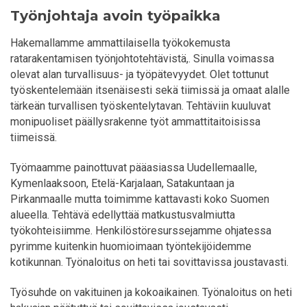
Työnjohtaja avoin työpaikka
Hakemallamme ammattilaisella työkokemusta
ratarakentamisen työnjohtotehtävistä,. Sinulla voimassa
olevat alan turvallisuus- ja työpätevyydet. Olet tottunut
työskentelemään itsenäisesti sekä tiimissä ja omaat alalle
tärkeän turvallisen työskentelytavan. Tehtäviin kuuluvat
monipuoliset päällysrakenne työt ammattitaitoisissa
tiimeissä.
Työmaamme painottuvat pääasiassa Uudellemaalle,
Kymenlaaksoon, Etelä-Karjalaan, Satakuntaan ja
Pirkanmaalle mutta toimimme kattavasti koko Suomen
alueella. Tehtävä edellyttää matkustusvalmiutta
työkohteisiimme. Henkilöstöresurssejamme ohjatessa
pyrimme kuitenkin huomioimaan työntekijöidemme
kotikunnan. Työnaloitus on heti tai sovittavissa joustavasti.
Työsuhde on vakituinen ja kokoaikainen. Työnaloitus on heti