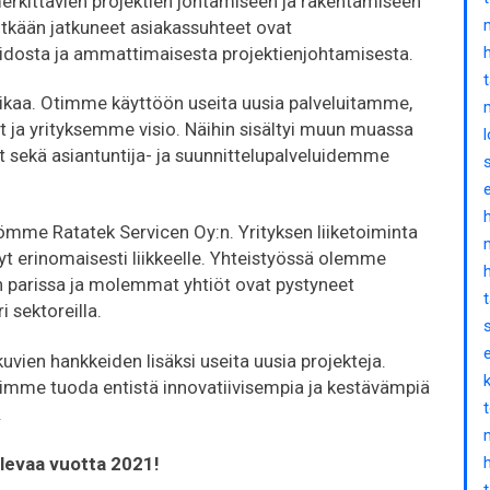
rkittävien projektien johtamiseen ja rakentamiseen
Pitkään jatkuneet asiakassuhteet ovat
dosta ja ammattimaisesta projektienjohtamisesta.
aikaa. Otimme käyttöön useita uusia palveluitamme,
ja yrityksemme visio. Näihin sisältyi muun muassa
ät sekä asiantuntija- ja suunnittelupalveluidemme
me Ratatek Servicen Oy:n. Yrityksen liiketoiminta
yt erinomaisesti liikkeelle. Yhteistyössä olemme
n parissa ja molemmat yhtiöt ovat pystyneet
 sektoreilla.
uvien hankkeiden lisäksi useita uusia projekteja.
imme tuoda entistä innovatiivisempia ja kestävämpiä
.
tulevaa vuotta 2021!