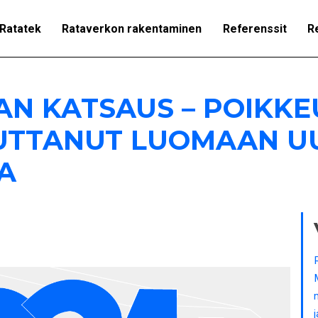
Ratatek
Rataverkon rakentaminen
Referenssit
R
AN KATSAUS – POIKKE
AUTTANUT LUOMAAN U
A