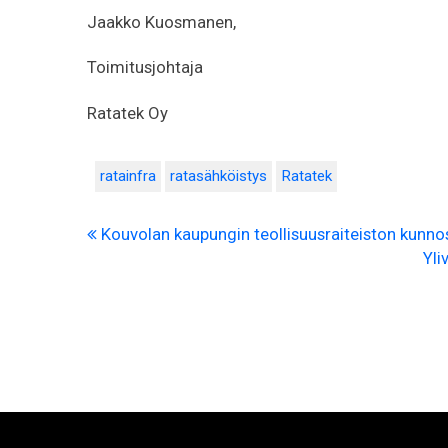
Jaakko Kuosmanen,
Toimitusjohtaja
Ratatek Oy
ratainfra
ratasähköistys
Ratatek
Kouvolan kaupungin teollisuusraiteiston kunn
Yli