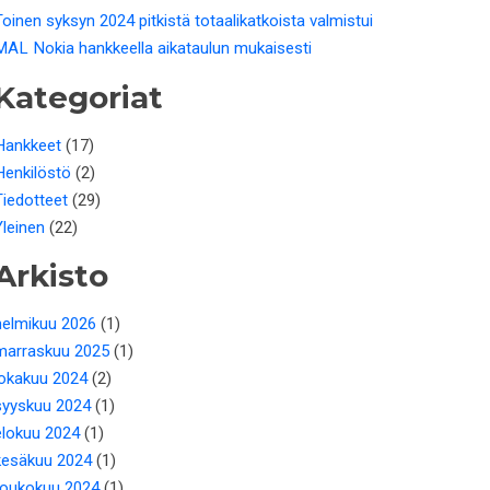
Toinen syksyn 2024 pitkistä totaalikatkoista valmistui
MAL Nokia hankkeella aikataulun mukaisesti
Kategoriat
Hankkeet
(17)
Henkilöstö
(2)
Tiedotteet
(29)
Yleinen
(22)
Arkisto
helmikuu 2026
(1)
marraskuu 2025
(1)
lokakuu 2024
(2)
syyskuu 2024
(1)
elokuu 2024
(1)
kesäkuu 2024
(1)
toukokuu 2024
(1)