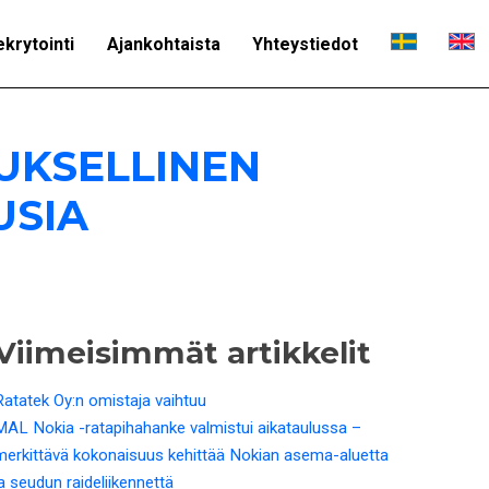
ekrytointi
Ajankohtaista
Yhteystiedot
UKSELLINEN
USIA
Viimeisimmät artikkelit
Ratatek Oy:n omistaja vaihtuu
MAL Nokia -ratapihahanke valmistui aikataulussa –
merkittävä kokonaisuus kehittää Nokian asema-aluetta
ja seudun raideliikennettä