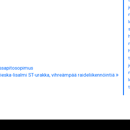
ossapitosopimus
vieska-Iisalmi ST-urakka, vihreämpää raideliikennöintiä