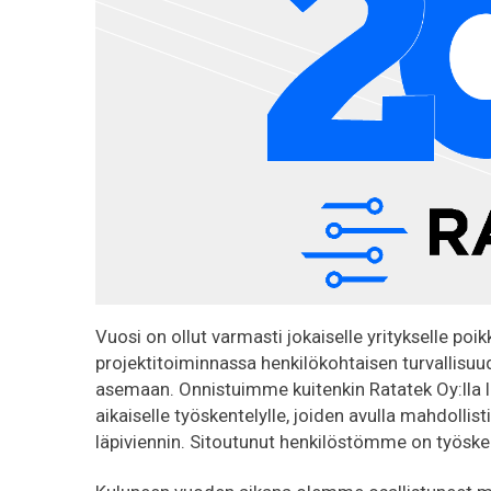
Vuosi on ollut varmasti jokaiselle yritykselle p
projektitoiminnassa henkilökohtaisen turvallisuu
asemaan. Onnistuimme kuitenkin Ratatek Oy:lla
aikaiselle työskentelylle, joiden avulla mahdol
läpiviennin. Sitoutunut henkilöstömme on työskenne