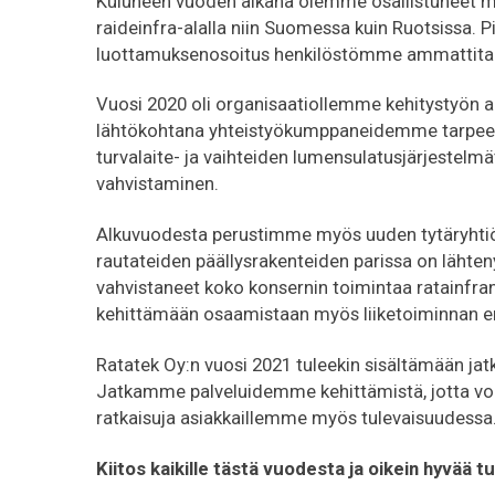
Kuluneen vuoden aikana olemme osallistuneet me
raideinfra-alalla niin Suomessa kuin Ruotsissa. 
luottamuksenosoitus henkilöstömme ammattitai
Vuosi 2020 oli organisaatiollemme kehitystyön 
lähtökohtana yhteistyökumppaneidemme tarpeet 
turvalaite- ja vaihteiden lumensulatusjärjestelm
vahvistaminen.
Alkuvuodesta perustimme myös uuden tytäryhtiöm
rautateiden päällysrakenteiden parissa on lähten
vahvistaneet koko konsernin toimintaa ratainfra
kehittämään osaamistaan myös liiketoiminnan eri
Ratatek Oy:n vuosi 2021 tuleekin sisältämään jatk
Jatkamme palveluidemme kehittämistä, jotta vo
ratkaisuja asiakkaillemme myös tulevaisuudessa
Kiitos kaikille tästä vuodesta ja oikein hyvää 