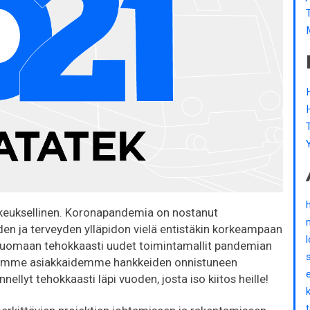
oikkeuksellinen. Koronapandemia on nostanut
den ja terveyden ylläpidon vielä entistäkin korkeampaan
 luomaan tehokkaasti uudet toimintamallit pandemian
listimme asiakkaidemme hankkeiden onnistuneen
llyt tehokkaasti läpi vuoden, josta iso kiitos heille!